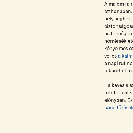
A malom falr
otthonában. 
helyiséghez.
biztonságosa
biztonságos 
hőmérsékleté
kényelmes ot
vel és
alkalm
a napi rutin
takaríthat m
Ha kevés a s
fűtőforrást 
előnyben. Ez
panelfűtése