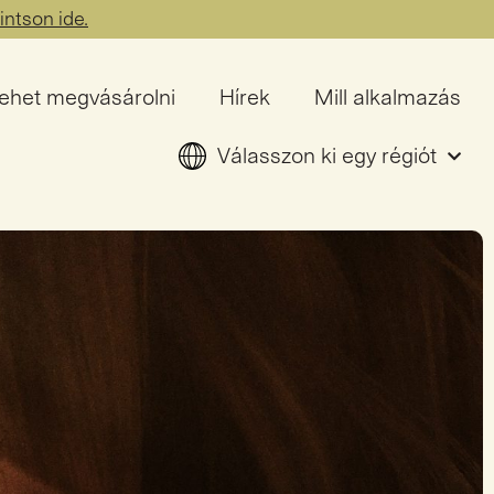
intson ide.
lehet megvásárolni
Hírek
Mill alkalmazás
Válasszon ki egy régiót