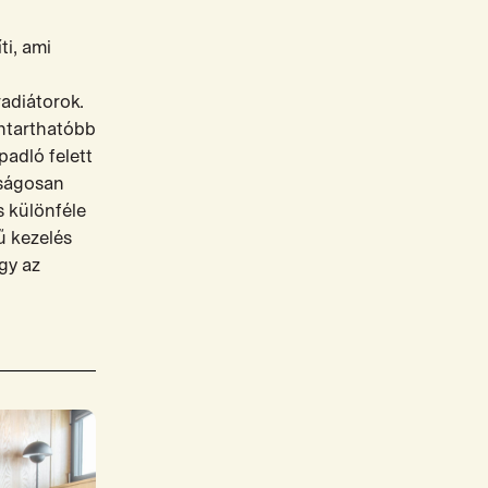
ti, ami
radiátorok.
nntarthatóbb
padló felett
nságosan
s különféle
ű kezelés
gy az