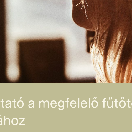
ató a megfelelő fűtőt
ához