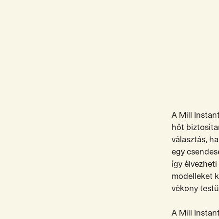
A Mill Insta
hőt biztosít
választás, ha
egy csendese
így élvezheti
modelleket k
vékony testü
A Mill Instan