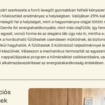
zárt szerkezete a forró levegőt gyorsabban felfelé kényszerí
 hőelosztást eredményez a helyiségben. Valójában 29%-kal
legíti fel a helyiséget, mint a hagyományos olajjal töltött 
ll Gentle Air energiahatékonyabb, mint más olajfűtők, így fe
 egyedi, vonzó forma és az elegáns láb úgy néz ki, mintha a 
ek a hordozható fűtőtestek csendesen működnek, és bizto
élkül hagyhatók. A fűtőtestek 3 különböző teljesítménnyel é
 készülnek. Válasszon a mechanikus termosztát az egyszer
 nappali/éjszakai program a hőmérséklet csökkentésére, va
Fi alkalmazásvezérléssel az energiatakarékosság érdekében.
ciós
tek