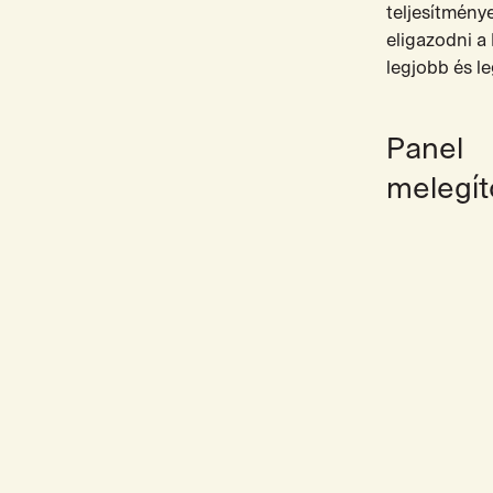
teljesítmény
eligazodni a 
legjobb és l
Panel
melegít