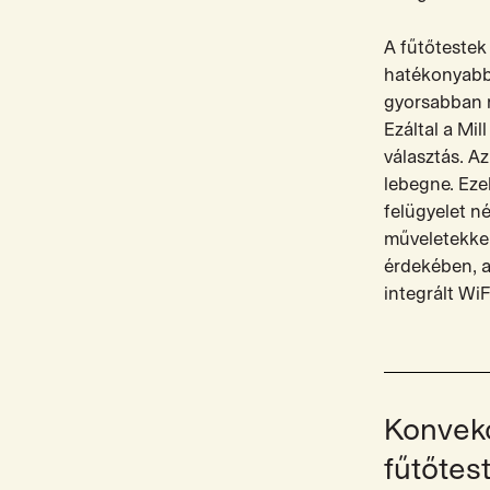
A fűtőtestek 
hatékonyabb
gyorsabban me
Ezáltal a Mi
választás. Az
lebegne. Ez
felügyelet n
műveletekkel
érdekében, a
integrált Wi
Konvek
fűtőtes