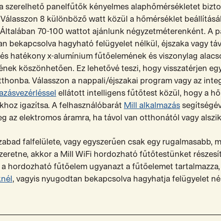
a szerelhető panelfűtők kényelmes alaphőmérsékletet bizto
Válasszon 8 különböző watt közül a hőmérséklet beállítás
 Általában 70-100 wattot ajánlunk négyzetméterenként. A p
n bekapcsolva hagyható felügyelet nélkül, éjszaka vagy táv
és hatékony x-alumínium fűtőelemének és viszonylag alacso
nek köszönhetően. Ez lehetővé teszi, hogy visszatérjen eg
thonba. Válasszon a nappali/éjszakai program vagy az integr
azásvezérléssel
ellátott intelligens fűtőtest közül, hogy a h
okhoz igazítsa. A felhasználóbarát
Mill alkalmazás
segítségév
eg az elektromos áramra, ha távol van otthonától vagy alszi
zabad falfelülete, vagy egyszerűen csak egy rugalmasabb,
szeretne, akkor a Mill WiFi hordozható fűtőtestünket részesí
 a hordozható fűtőelem ugyanazt a fűtőelemet tartalmazza,
knél
, vagyis nyugodtan bekapcsolva hagyhatja felügyelet nél