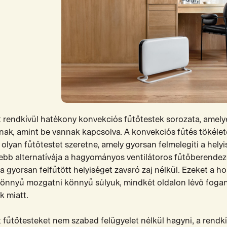
nt rendkívül hatékony konvekciós fűtőtestek sorozata, amely
anak, amint be vannak kapcsolva. A konvekciós fűtés tökélet
 olyan fűtőtestet szeretne, amely gyorsan felmelegíti a helyi
bb alternatívája a hagyományos ventilátoros fűtőberende
 a gyorsan felfűtött helyiséget zavaró zaj nélkül. Ezeket a 
önnyű mozgatni könnyű súlyuk, mindkét oldalon lévő foga
k miatt.
t fűtőtesteket nem szabad felügyelet nélkül hagyni, a rendkí