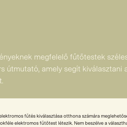
igényeknek megfelelő fűtőtestek széle
rs útmutató, amely segít kiválasztani 
.
elektromos fűtés kiválasztása otthona számára meglehető
sokféle elektromos fűtőtest létezik. Nem beszélve a választh