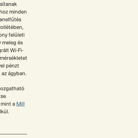
sítanak
ához minden
anelfűtés
ollétében,
ny felületi
y meleg és
ált Wi-Fi-
őmérsékletet
el pénzt
k az ágyban.
 mozgatható
tse
 mint a
Mill
kül.