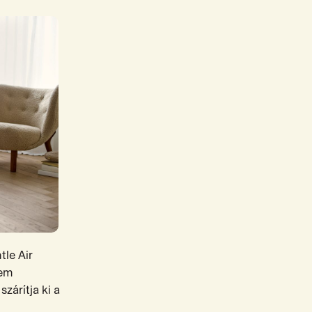
tle Air
nem
zárítja ki a