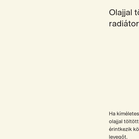
Olajjal t
radiáto
Ha kíméletes 
olajjal töltö
érintkezik kö
levegőt.