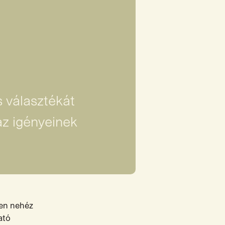
s választékát
az igényeinek
sen nehéz
ató