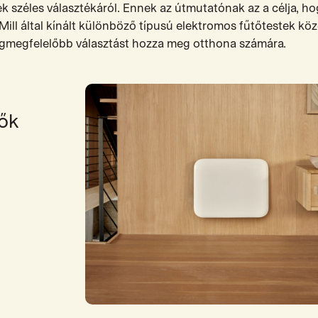
ek széles választékáról. Ennek az útmutatónak az a célja, ho
Mill által kínált különböző típusú elektromos fűtőtestek köz
egmegfelelőbb választást hozza meg otthona számára.
ők