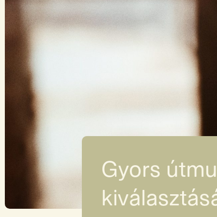
Gyors útmut
kiválasztás