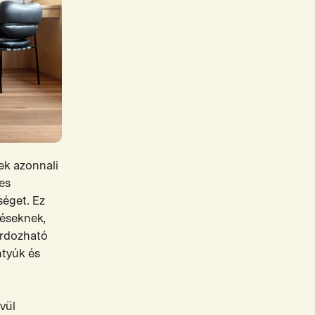
ek azonnali
es
séget. Ez
zéseknek,
hordozható
ntyúk és
vül