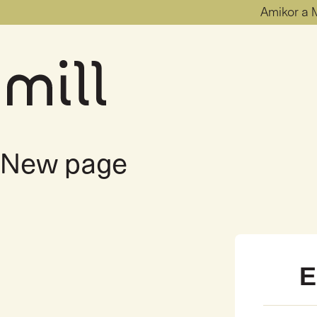
Amikor a M
New page