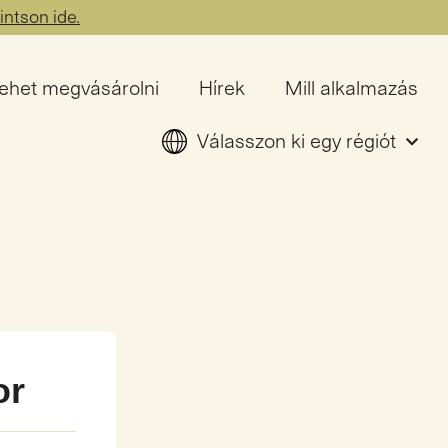
intson ide.
lehet megvásárolni
Hírek
Mill alkalmazás
Válasszon ki egy régiót