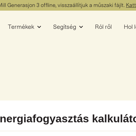
ill Generasjon 3 offline, visszaállítjuk a műszaki fájlt.
Katt
Termékek
Segítség
Ról ről
Hol 