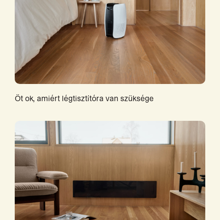
Öt ok, amiért légtisztítóra van szüksége