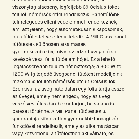
viszonylag alacsony, legfeljebb 69 Celsius-fokos
felületi hőmérséklettel rendelkezik. Panelfűtőink
túlmelegedés elleni védelemmel rendelkeznek,
ami azt jelenti, hogy automatikusan kikapcsolnak,
ha a fűtőtestet véletlenül lefedik. A Mill Glass panel
fűtőtestek különösen alkalmasak
gyermekszobákba, mivel az edzett üveg előlap
kevésbé veszi fel a fűtőelem hőjét. Ez a lehető
legalacsonyabb felületi hőt biztosítja; a 600 W-tól
1200 W-ig terjedő üvegpanel fűtőtest modelljeink
maximális felületi hőmérséklete 51 Celsius fok.
Ezenkívül az üveg hátoldalán egy fólia tartja össze
az üveget, amely nem engedi, hogy az üveg
veszélyes, éles darabokra törjön, ha valaha is
baleset történne. A Mill Panel fűtőtestek 3.
generációja kifejezetten gyermekbiztonsági zár
funkcióval rendelkezik, amely az alkalmazásban
vagy közvetlenül a fűtőtestben aktiválható, és