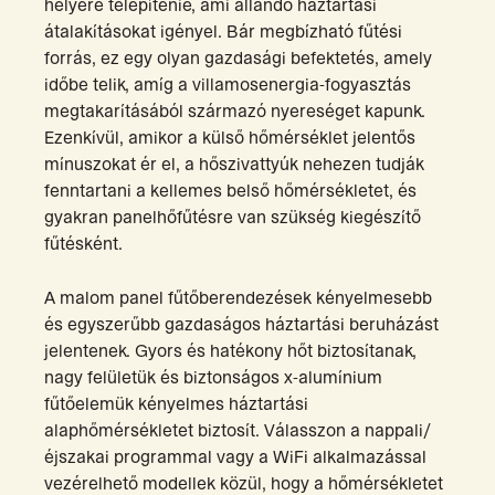
helyére telepítenie, ami állandó háztartási
átalakításokat igényel. Bár megbízható fűtési
forrás, ez egy olyan gazdasági befektetés, amely
időbe telik, amíg a villamosenergia-fogyasztás
megtakarításából származó nyereséget kapunk.
Ezenkívül, amikor a külső hőmérséklet jelentős
mínuszokat ér el, a hőszivattyúk nehezen tudják
fenntartani a kellemes belső hőmérsékletet, és
gyakran panelhőfűtésre van szükség kiegészítő
fűtésként.
A malom panel fűtőberendezések kényelmesebb
és egyszerűbb gazdaságos háztartási beruházást
jelentenek. Gyors és hatékony hőt biztosítanak,
nagy felületük és biztonságos x-alumínium
fűtőelemük kényelmes háztartási
alaphőmérsékletet biztosít. Válasszon a nappali/
éjszakai programmal vagy a WiFi alkalmazással
vezérelhető modellek közül, hogy a hőmérsékletet