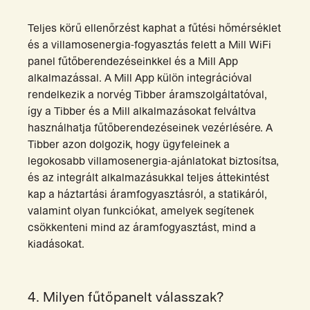
Teljes körű ellenőrzést kaphat a fűtési hőmérséklet
és a villamosenergia-fogyasztás felett a Mill WiFi
panel fűtőberendezéseinkkel és a Mill App
alkalmazással. A Mill App külön integrációval
rendelkezik a norvég Tibber áramszolgáltatóval,
így a Tibber és a Mill alkalmazásokat felváltva
használhatja fűtőberendezéseinek vezérlésére. A
Tibber azon dolgozik, hogy ügyfeleinek a
legokosabb villamosenergia-ajánlatokat biztosítsa,
és az integrált alkalmazásukkal teljes áttekintést
kap a háztartási áramfogyasztásról, a statikáról,
valamint olyan funkciókat, amelyek segítenek
csökkenteni mind az áramfogyasztást, mind a
kiadásokat.
4. Milyen fűtőpanelt válasszak?