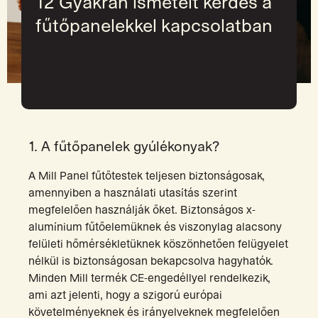
12 Gyakran ismételt kérdés a
fűtőpanelekkel kapcsolatban
1. A fűtőpanelek gyúlékonyak?
A Mill Panel fűtőtestek teljesen biztonságosak,
amennyiben a használati utasítás szerint
megfelelően használják őket. Biztonságos x-
alumínium fűtőelemüknek és viszonylag alacsony
felületi hőmérsékletüknek köszönhetően felügyelet
nélkül is biztonságosan bekapcsolva hagyhatók.
Minden Mill termék CE-engedéllyel rendelkezik,
ami azt jelenti, hogy a szigorú európai
követelményeknek és irányelveknek megfelelően