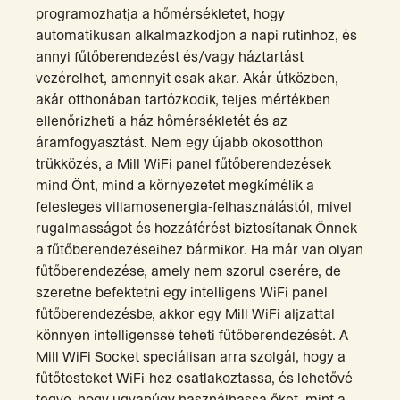
programozhatja a hőmérsékletet, hogy
automatikusan alkalmazkodjon a napi rutinhoz, és
annyi fűtőberendezést és/vagy háztartást
vezérelhet, amennyit csak akar. Akár útközben,
akár otthonában tartózkodik, teljes mértékben
ellenőrizheti a ház hőmérsékletét és az
áramfogyasztást. Nem egy újabb okosotthon
trükközés, a Mill WiFi panel fűtőberendezések
mind Önt, mind a környezetet megkímélik a
felesleges villamosenergia-felhasználástól, mivel
rugalmasságot és hozzáférést biztosítanak Önnek
a fűtőberendezéseihez bármikor. Ha már van olyan
fűtőberendezése, amely nem szorul cserére, de
szeretne befektetni egy intelligens WiFi panel
fűtőberendezésbe, akkor egy Mill WiFi aljzattal
könnyen intelligenssé teheti fűtőberendezését. A
Mill WiFi Socket speciálisan arra szolgál, hogy a
fűtőtesteket WiFi-hez csatlakoztassa, és lehetővé
tegye, hogy ugyanúgy használhassa őket, mint a