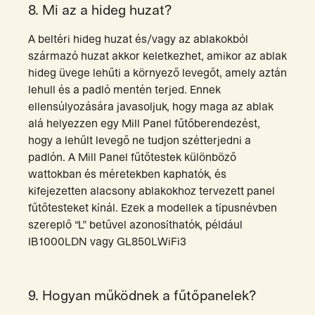
8. Mi az a hideg huzat?
A beltéri hideg huzat és/vagy az ablakokból
származó huzat akkor keletkezhet, amikor az ablak
hideg üvege lehűti a környező levegőt, amely aztán
lehull és a padló mentén terjed. Ennek
ellensúlyozására javasoljuk, hogy maga az ablak
alá helyezzen egy Mill Panel fűtőberendezést,
hogy a lehűlt levegő ne tudjon szétterjedni a
padlón. A Mill Panel fűtőtestek különböző
wattokban és méretekben kaphatók, és
kifejezetten alacsony ablakokhoz tervezett panel
fűtőtesteket kínál. Ezek a modellek a típusnévben
szereplő “L” betűvel azonosíthatók, például
IB1000LDN vagy GL850LWiFi3
9. Hogyan működnek a fűtőpanelek?