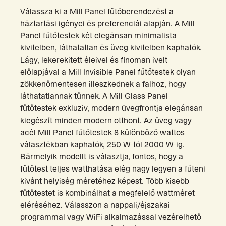
Válassza ki a Mill Panel fűtőberendezést a
háztartási igényei és preferenciái alapján. A Mill
Panel fűtőtestek két elegánsan minimalista
kivitelben, láthatatlan és üveg kivitelben kaphatók.
Lágy, lekerekített éleivel és finoman ívelt
előlapjával a Mill Invisible Panel fűtőtestek olyan
zökkenőmentesen illeszkednek a falhoz, hogy
láthatatlannak tűnnek. A Mill Glass Panel
fűtőtestek exkluzív, modern üvegfrontja elegánsan
kiegészít minden modern otthont. Az üveg vagy
acél Mill Panel fűtőtestek 8 különböző wattos
választékban kaphatók, 250 W-tól 2000 W-ig.
Bármelyik modellt is választja, fontos, hogy a
fűtőtest teljes watthatása elég nagy legyen a fűteni
kívánt helyiség méretéhez képest. Több kisebb
fűtőtestet is kombinálhat a megfelelő wattméret
eléréséhez. Válasszon a nappali/éjszakai
programmal vagy WiFi alkalmazással vezérelhető