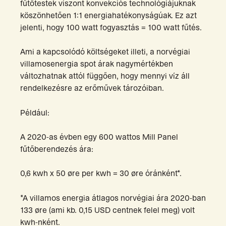
fűtőtestek viszont konvekciós technológiájuknak
köszönhetően 1:1 energiahatékonyságúak. Ez azt
jelenti, hogy 100 watt fogyasztás = 100 watt fűtés.
Ami a kapcsolódó költségeket illeti, a norvégiai
villamosenergia spot árak nagymértékben
változhatnak attól függően, hogy mennyi víz áll
rendelkezésre az erőművek tározóiban.
Például:
A 2020-as évben egy 600 wattos Mill Panel
fűtőberendezés ára:
0,6 kwh x 50 øre per kwh = 30 øre óránként*.
*A villamos energia átlagos norvégiai ára 2020-ban
133 øre (ami kb. 0,15 USD centnek felel meg) volt
kwh-nként.