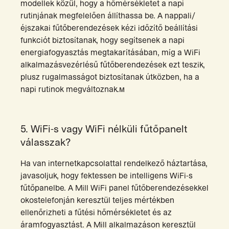
modellek közül, hogy a hőmérsékletet a napi
rutinjának megfelelően állíthassa be. A nappali/
éjszakai fűtőberendezések kézi időzítő beállítási
funkciót biztosítanak, hogy segítsenek a napi
energiafogyasztás megtakarításában, míg a WiFi
alkalmazásvezérlésű fűtőberendezések ezt teszik,
plusz rugalmasságot biztosítanak útközben, ha a
napi rutinok megváltoznak.м
5. WiFi-s vagy WiFi nélküli fűtőpanelt
válasszak?
Ha van internetkapcsolattal rendelkező háztartása,
javasoljuk, hogy fektessen be intelligens WiFi-s
fűtőpanelbe. A Mill WiFi panel fűtőberendezésekkel
okostelefonján keresztül teljes mértékben
ellenőrizheti a fűtési hőmérsékletet és az
áramfogyasztást. A Mill alkalmazáson keresztül