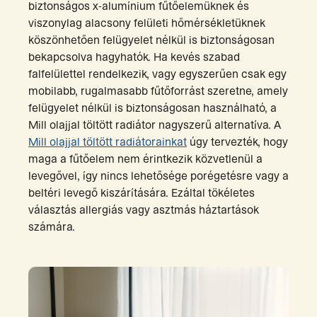
biztonságos x-alumínium fűtőelemüknek és
viszonylag alacsony felületi hőmérsékletüknek
köszönhetően felügyelet nélkül is biztonságosan
bekapcsolva hagyhatók. Ha kevés szabad
falfelülettel rendelkezik, vagy egyszerűen csak egy
mobilabb, rugalmasabb fűtőforrást szeretne, amely
felügyelet nélkül is biztonságosan használható, a
Mill olajjal töltött radiátor nagyszerű alternatíva. A
Mill olajjal töltött radiátorainkat
úgy tervezték, hogy
maga a fűtőelem nem érintkezik közvetlenül a
levegővel, így nincs lehetősége porégetésre vagy a
beltéri levegő kiszárítására. Ezáltal tökéletes
választás allergiás vagy asztmás háztartások
számára.