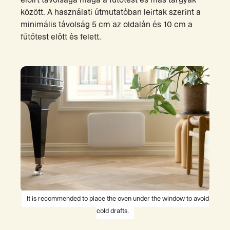
előírt távolsága maga a fűtőtest és más tárgyak
között. A használati útmutatóban leírtak szerint a
minimális távolság 5 cm az oldalán és 10 cm a
fűtőtest előtt és felett.
It is recommended to place the oven under the window to avoid
cold drafts.