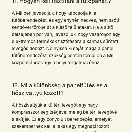
11. Hogyan kell tisztítani a fűtőpanelt?
A Millben javasoljuk, hogy kapcsolja ki a
fűtőberendezést, és egy enyhén nedves, nem szőtt
kendővel törölje át a külső felületeket. Ha a sütő
belsejében por van, javasoljuk, hogy vásároljon egy
elektromos termékek tisztítására alkalmas sűrített
levegős dobozt. Ne nyissa ki saját maga a panel
fűtőberendezést, szükség esetén forduljon a Mill
központjához vagy a helyi forgalmazóhoz.
12. Mi a különbség a panelfűtés és a
hőszivattyú között?
A hőszivattyúk a kültéri levegőt egy nagy
kompresszor segítségével meleg beltéri levegővé
alakítják. Ez egy bonyolult berendezés, amelyet
szakembernek kell a lakás egy meghatározott